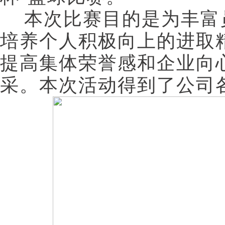
本次比赛目的是为丰富
培养个人积极向上的进取
提高集体荣誉感和企业向
采。本次活动得到了公司