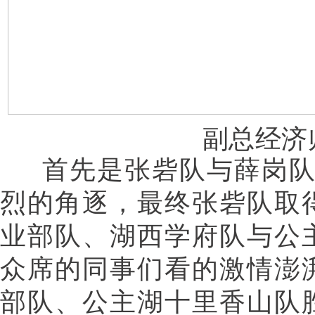
副总经济
首先是张砦队与薛岗队
烈的角逐，最终张砦队取
业部队、湖西学府队与公
众席的同事们看的激情澎
部队、公主湖十里香山队