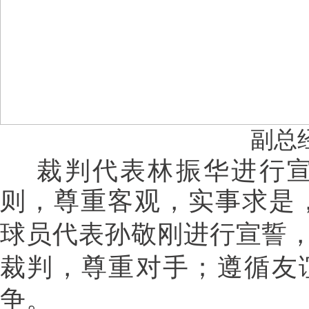
副总
裁判代表林振华进行宣
则，尊重客观，实事求是
球员代表孙敬刚进行宣誓
裁判，尊重对手；遵循友
争。