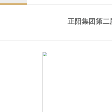
正阳集团第二