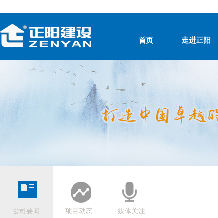
首页
走进正阳
公司要闻
项目动态
媒体关注