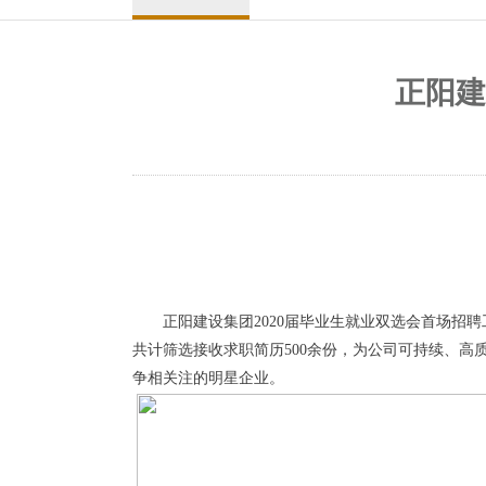
正阳建
正阳建设集团2020届毕业生就业双选会首场招聘
共计筛选接收求职简历500余份，为公司可持续、
争相关注的明星企业。