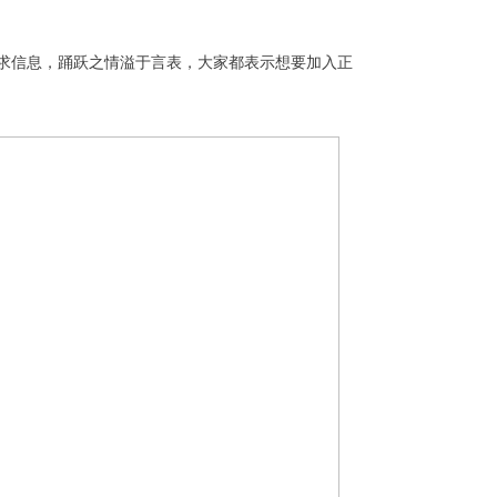
求信息，踊跃之情溢于言表，大家都表示想要加入正