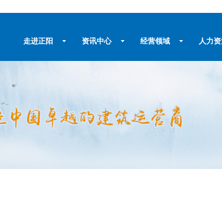
走进正阳
资讯中心
经营领域
人力资