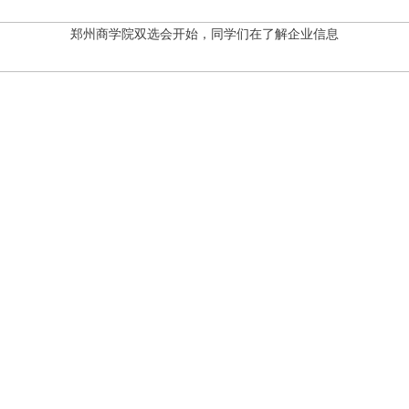
郑州商学院双选会开始，同学们在了解企业信息