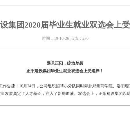
设集团2020届毕业生就业双选会上
时间：
19-10-26
点击：
270
遇见正阳，绽放梦想
正阳建设集团毕业生就业双选会上受追捧！
工作告捷！10月24日，公司组织招聘小分队同时奔赴郑州商学院、洛阳
高质量发展奠定了人才基础，注入了新鲜血液。双选会上，正阳建设集团以