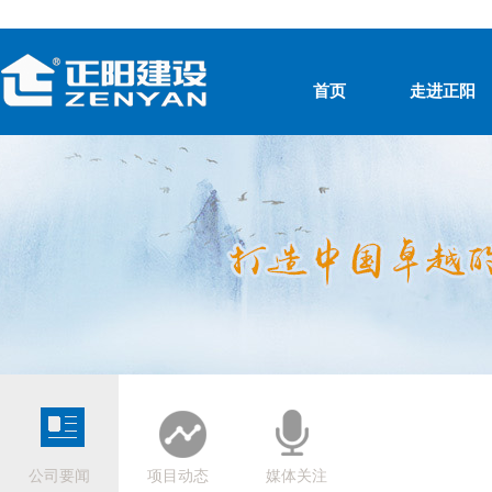
首页
走进正阳
公司要闻
项目动态
媒体关注