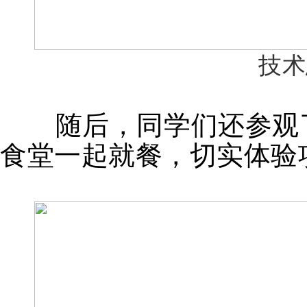
技术
随后，同学们还参观了
食堂一起就餐，切实体验